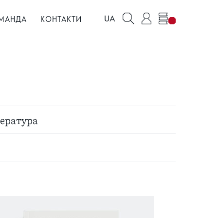
UA
МАНДА
КОНТАКТИ
тература