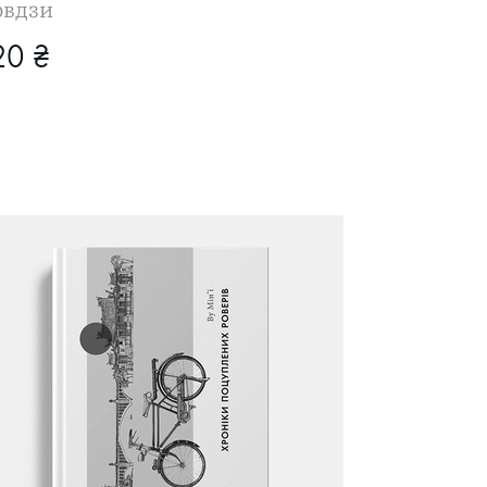
овдзи
20 ₴