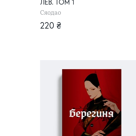
ЛЕВ. ТОМ 1
Сяодао
220 ₴