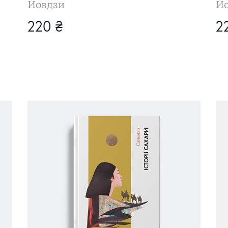
Йовдзи
Й
220 ₴
2