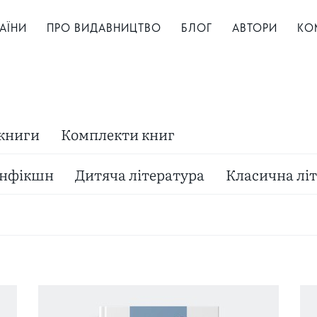
АЇНИ
ПРО ВИДАВНИЦТВО
БЛОГ
АВТОРИ
КО
 книги
Комплекти книг
нфікшн
Дитяча література
Класична лі