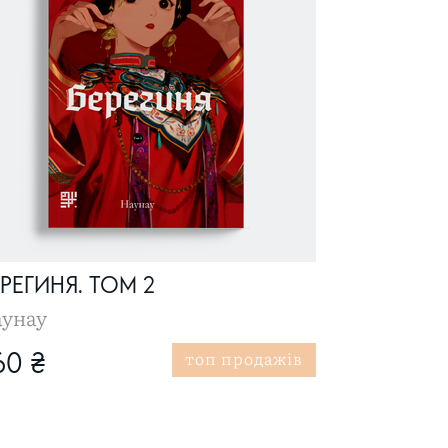
РЕГИНЯ. ТОМ 2
унау
топ продажів
60 ₴