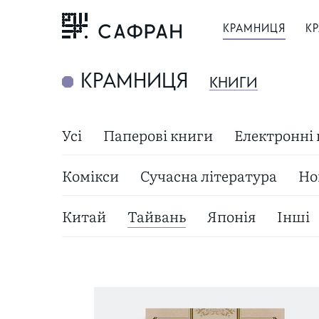
КРАМНИЦЯ
КР
КРАМНИЦЯ
КНИГИ
Усі
Паперові книги
Електронні
Комікси
Сучасна література
Но
Китай
Тайвань
Японія
Інші