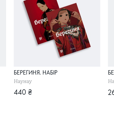
БЕРЕГИНЯ. НАБІР
БЕ
Наунау
На
440 ₴
2