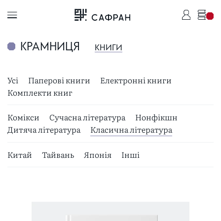
КРАМНИЦЯ
КНИГИ
Усі
Паперові книги
Електронні книги
Комплекти книг
Комікси
Сучасна література
Нонфікшн
Дитяча література
Класична література
Китай
Тайвань
Японія
Інші